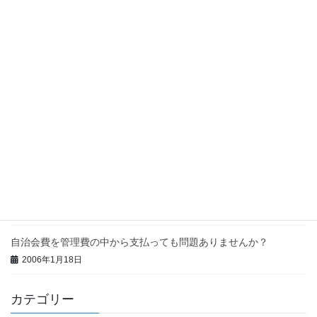
2006年1月18日
役員の懇親会費用を管理費から負担してよいでしょうか？
2006年1月18日
良い管理会社の探し方を教えてください
2006年1月18日
大規模・店舗付きマンションの管理組合を活性化するには？
2006年1月18日
突然停電が起きたら・・・
2006年1月18日
自治会費を管理費の中から支払っても問題ありませんか？
2006年1月18日
カテゴリー