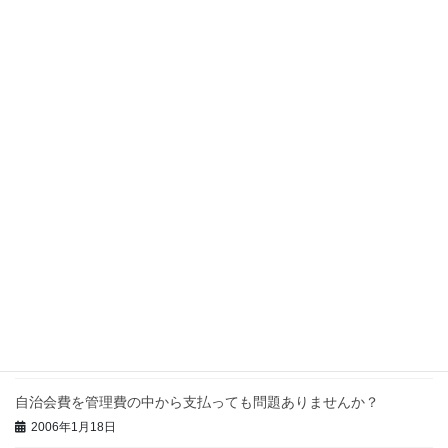
2006年1月18日
やる気のない理事会を活性化する方法を教えてください
2006年1月18日
役員の懇親会費用を管理費から負担してよいでしょうか？
2006年1月18日
良い管理会社の探し方を教えてください
2006年1月18日
大規模・店舗付きマンションの管理組合を活性化するには？
2006年1月18日
突然停電が起きたら・・・
2006年1月18日
自治会費を管理費の中から支払っても問題ありませんか？
2006年1月18日